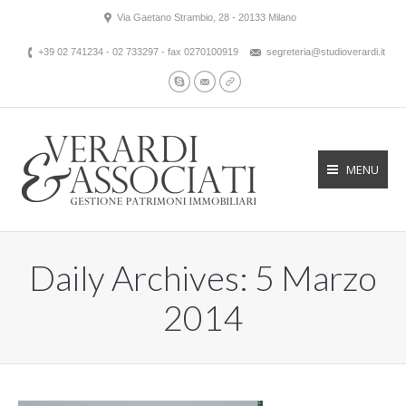
Via Gaetano Strambio, 28 - 20133 Milano
+39 02 741234 - 02 733297 - fax 0270100919
segreteria@studioverardi.it
Skype
Mail
Website
MENU
Daily Archives:
5 Marzo
2014