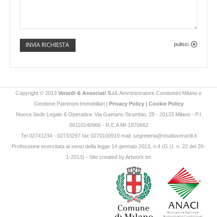
INVIA RICHIESTA
pulisci
Copyright © 2013
Verardi & Associati S.r.l.
Amministratore Condomini Milano e
Gestione Patrimoni Immobiliari |
Privacy Policy
|
Cookie Policy
Nuova Sede Legale & Operativa: Via Gaetano Strambio, 28 - 20133 Milano - P.I
06110140966 - R.E.A MI-1870662
Tel 02741234 - 02733297 fax 0270100919 mail:
segreteria@studioverardi.it
Professione esercitata ai sensi della legge 14 gennaio 2013, n.4 (G.U. n. 22 del 26-
1-2013) - Site created by
Artwork tm