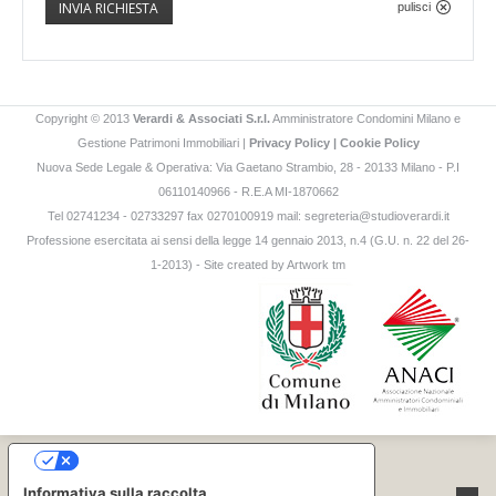
INVIA RICHIESTA
pulisci
Copyright © 2013
Verardi & Associati S.r.l.
Amministratore Condomini Milano e
Gestione Patrimoni Immobiliari |
Privacy Policy
|
Cookie Policy
Nuova Sede Legale & Operativa: Via Gaetano Strambio, 28 - 20133 Milano - P.I
06110140966 - R.E.A MI-1870662
Tel 02741234 - 02733297 fax 0270100919 mail:
segreteria@studioverardi.it
Professione esercitata ai sensi della legge 14 gennaio 2013, n.4 (G.U. n. 22 del 26-
1-2013) - Site created by
Artwork tm
Le tue preferenze relative alla privacy
Informativa sulla raccolta