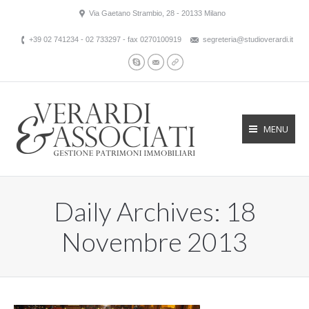
Via Gaetano Strambio, 28 - 20133 Milano
+39 02 741234 - 02 733297 - fax 0270100919
segreteria@studioverardi.it
Skype
Mail
Website
MENU
Daily Archives:
18
Novembre 2013